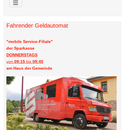
Fahrender Geldautomat
"mobile Service-Filiale"
der Sparkasse
DONNERSTAGS
von
09:15
bis
09:45
am Haus der Gemeinde