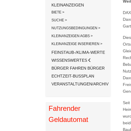
Wei
KLEINANZEIGEN
BIETE >
DAXW
Daxw
SUCHE >
Gart
NUTZUNGSBEDINGUNGEN >
KLEINANZEIGEN AGBS >
Dies
KLEINANZEIGE INSERIEREN >
Orts
Glei
FEINSTAUB-/KLIMA-WERTE
Rech
WISSENSWERTES
Beba
BÜRGER FAHREN BÜRGER
Nutz
ECHTZEIT-BUSSPLAN
Daxw
VERANSTALTUNGEN/ARCHIV
Frei
Gene
Seit
Fahrender
Heim
wurd
Geldautomat
beid
Bauk