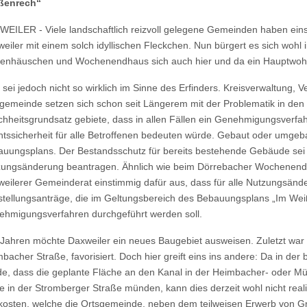
ßenrech“
EILER - Viele landschaftlich reizvoll gelegene Gemeinden haben ein
eiler mit einem solch idyllischen Fleckchen. Nun bürgert es sich wohl
enhäuschen und Wochenendhaus sich auch hier und da ein Hauptwohn
 sei jedoch nicht so wirklich im Sinne des Erfinders. Kreisverwaltung
gemeinde setzen sich schon seit Längerem mit der Problematik in d
chheitsgrundsatz gebiete, dass in allen Fällen ein Genehmigungsverfa
tssicherheit für alle Betroffenen bedeuten würde. Gebaut oder umge
uungsplans. Der Bestandsschutz für bereits bestehende Gebäude sei 
ungsänderung beantragen. Ähnlich wie beim Dörrebacher Wochenendb
eilerer Gemeinderat einstimmig dafür aus, dass für alle Nutzungsän
stellungsanträge, die im Geltungsbereich des Bebauungsplans „Im Wei
hmigungsverfahren durchgeführt werden soll.
 Jahren möchte Daxweiler ein neues Baugebiet ausweisen. Zuletzt war 
bacher Straße, favorisiert. Doch hier greift eins ins andere: Da in d
e, dass die geplante Fläche an den Kanal in der Heimbacher- oder M
e in der Stromberger Straße münden, kann dies derzeit wohl nicht real
osten, welche die Ortsgemeinde, neben dem teilweisen Erwerb von Gru