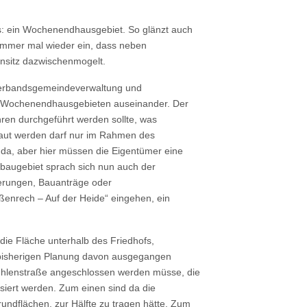
s: ein Wochenendhausgebiet. So glänzt auch
 immer mal wieder ein, dass neben
sitz dazwischenmogelt.
, Verbandsgemeindeverwaltung und
en Wochenendhausgebieten auseinander. Der
hren durchgeführt werden sollte, was
baut werden darf nur im Rahmen des
da, aber hier müssen die Eigentümer eine
augebiet sprach sich nun auch der
derungen, Bauanträge oder
ßenrech – Auf der Heide“ eingehen, ein
die Fläche unterhalb des Friedhofs,
er bisherigen Planung davon ausgegangen
ühlenstraße angeschlossen werden müsse, die
isiert werden. Zum einen sind da die
ndflächen, zur Hälfte zu tragen hätte. Zum