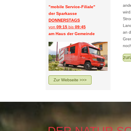
ande
"mobile Service-Filiale"
wird
der Sparkasse
Stro
DONNERSTAGS
Land
von
09:15
bis
09:45
an d
am Haus der Gemeinde
Gren
noch
zur
Zur Webseite >>>
DER NATUR SO