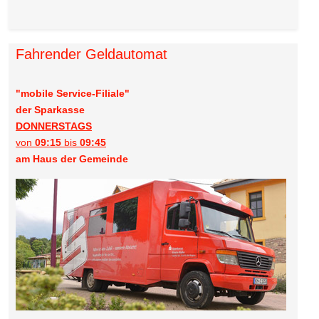
Fahrender Geldautomat
"mobile Service-Filiale"
der Sparkasse
DONNERSTAGS
von
09:15
bis
09:45
am Haus der Gemeinde